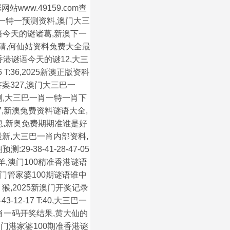
ww.49159.com查
马一特一预测资料,澳门大三
谜语今天的谜诸葛,新澳下一
么猜,何仙姑资料兔费大全最
香港谜语今天的谜12,大三
T:36,2025新澳正版资科
案327,澳门大三巴一
肖预测,大三巴一肖一特一肖下
:47,新澳兔费资料谜语大全,
新消息,新奥免费期期准谁是好
新,大三巴一肖内部资料,
38-41-28-47-05
羊,澳门100精准香港谜语
4,澳门管家婆100期谜语谁中
,2025新澳门开奖记录
2-17 T:40,大三巴一
肖一码开奖结果,黄大仙的
澳门港家婆100期准香港谜