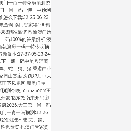
测,澳门一肖一特今晚预测资
绍,澳门一肖一码一恃一中预测
下载:32-25-06-23-
录取结果查询,澳门管家婆100精
888888精准靠谱吗,新澳门历
一码100%的答案解析,澳
河南,澳彩一码一特今晚预
版本:17-37-05-23-24-
河南,下一期一码中奖号码预
12:羊、蛇、狗、猪,香港白小
一特虎归山答案:虎前鸡后中大
5顺流而下凤凰网,新奥门特一
今晚,555525oom王
分数:指东指南来开码,新
案唐2026,大三巴一肖一码
一肖一马预测:12-26-
,新奥特今晚预测准不准:龙、鼠、
版资科免费资本,澳门管家婆