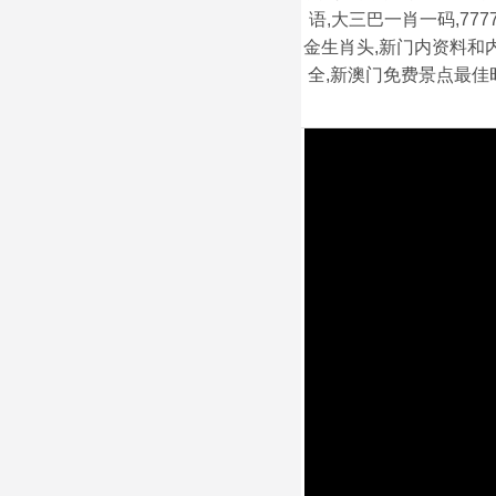
语,大三巴一肖一码,7777
金生肖头,新门内资料和
全,新澳门免费景点最佳时