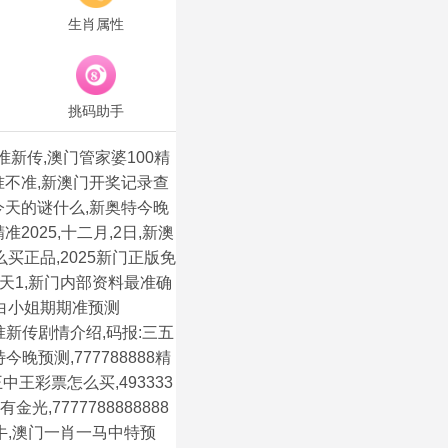
生肖属性
挑码助手
888精准新传,澳门管家婆100精
测准不准,新澳门开奖记录查
今天的谜什么,新奥特今晚
2025,十二月,2日,新澳
买正品,2025新门正版免
天1,新门内部资料最准确
婆白小姐期期准预测
8精准新传剧情介绍,码报:三五
预测,777788888精
中王彩票怎么买,493333
7777788888888
蛇、牛,澳门一肖一马中特预