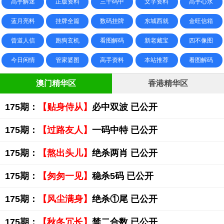
高手解迷
正版资料
三十码中
文字资料
高手心水
蓝月亮料
挂牌全篇
数码挂牌
东城西就
金旺信箱
曾道人信
跑狗玄机
看图解码
新老藏宝
四不像图
今日闲情
管家婆图
高手资料
本站推荐
看图解码
澳门精华区
香港精华区
175期：
【贴身侍从】
必中双波 已公开
175期：
【过路友人】
一码中特 已公开
175期：
【熬出头儿】
绝杀两肖 已公开
175期：
【匆匆一见】
稳杀5码 已公开
175期：
【风尘满身】
绝杀①尾 已公开
175期：
【秋冬冗长】
禁二合数 已公开