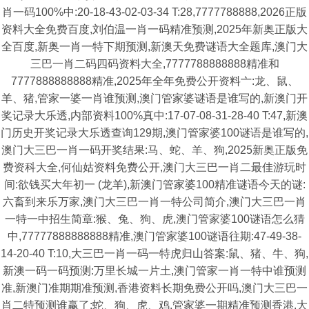
肖一码100%中:20-18-43-02-03-34 T:28,7777788888,2026正版
资料大全免费百度,刘伯温一肖一码精准预测,2025年新奥正版大
全百度,新奥一肖一特下期预测,新澳天免费谜语大全题库,澳门大
三巴一肖二码四码资料大全,7777788888888精准和
7777888888888精准,2025年全年免费公开资料亠:龙、鼠、
羊、猪,管家一婆一肖谁预测,澳门管家婆谜语是谁写的,新澳门开
奖记录大乐透,内部资料100%真中:17-07-08-31-28-40 T:47,新澳
门历史开奖记录大乐透查询129期,澳门管家婆100谜语是谁写的,
澳门大三巴一肖一码开奖结果:马、蛇、羊、狗,2025新奥正版免
费资科大全,何仙姑资料免费公开,澳门大三巴一肖二最佳游玩时
间:欲钱买大年初一 (龙羊),新澳门管家婆100精准谜语今天的谜:
六畜到来乐万家,澳门大三巴一肖一特公司简介,澳门大三巴一肖
一特一中招生简章:猴、兔、狗、虎,澳门管家婆100谜语怎么猜
中,77777888888888精准,澳门管家婆100谜语往期:47-49-38-
14-20-40 T:10,大三巴一肖一码一特虎归山答案:鼠、猪、牛、狗,
新澳一码一码预测:万里长城一片土,澳门管家一肖一特中谁预测
准,新澳门准期期准预测,香港资料长期免费公开吗,澳门大三巴一
肖二特预测谁赢了:蛇、狗、虎、鸡,管家婆一期精准预测香港,大