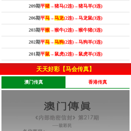
209期
平
猪
→猪马(2连)→猪马羊(3连)
206期
平
马
→
马龙
(2连)→马龙鼠(3连)
203期
平
猴
→猴牛(2连)→猴牛猪(3连)
202期
平
马
→
马狗
(2连)→马狗羊(3连)
201期
平
鼠
→鼠虎(2连)→鼠虎羊(3连)
天天好彩【马会传真】
澳门传真
香港传真