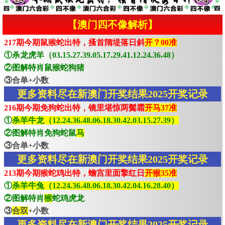
【澳门四不像解析】
217期今期鼠猴蛇出特，搔首隋堤落日斜
开？00准
①杀龙虎羊（03.15.27.39.05.17.29.41.12.24.36.48）
②图解特肖鼠猴蛇狗猪
③合单+小数
更多资料尽在新澳门开奖结果2025开奖记录
216期今期免狗蛇出特，镜里堪惊两鬓霜
开马37准
①
杀羊牛龙（12.24.36.48.06.18.30.42.03.15.27.39）
②图解特肖免狗蛇鼠
马
③合单+小数
更多资料尽在新澳门开奖结果2025开奖记录
213期今期猴蛇鸡出特，蟾宫里面擎红日
开猴35准
①
杀羊牛兔（12.24.36.48.06.18.30.42.04.16.28.40）
②图解特肖
猴
蛇鸡虎龙
③
合双
+小数
更多资料尽在新澳门开奖结果2025开奖记录