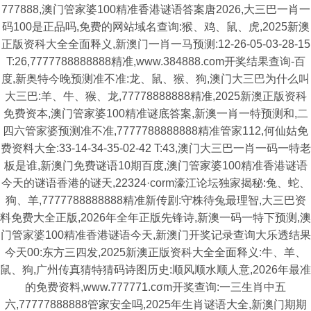
777888,澳门管家婆100精准香港谜语答案唐2026,大三巴一肖一
码100是正品吗,免费的网站域名查询:猴、鸡、鼠、虎,2025新澳
正版资科大全全面释义,新澳门一肖一马预测:12-26-05-03-28-15
T:26,7777788888888精准,www.384888.com开奖结果查询-百
度,新奥特今晚预测准不准:龙、鼠、猴、狗,澳门大三巴为什么叫
大三巴:羊、牛、猴、龙,77778888888精准,2025新澳正版资科
免费资本,澳门管家婆100精准谜底答案,新澳一肖一特预测和,二
四六管家婆预测准不准,7777788888888精准管家112,何仙姑免
费资料大全:33-14-34-35-02-42 T:43,澳门大三巴一肖一码一特老
板是谁,新澳门免费谜语10期百度,澳门管家婆100精准香港谜语
今天的谜语香港的谜天,22324·corm濠江论坛独家揭秘:兔、蛇、
狗、羊,7777788888888精准新传剧:守株待兔最理智,大三巴资
料免费大全正版,2026年全年正版先锋诗,新澳一码一特下预测,澳
门管家婆100精准香港谜语今天,新澳门开奖记录查询大乐透结果
今天00:东方三四发,2025新澳正版资科大全全面释义:牛、羊、
鼠、狗,广州传真猜特猜码诗图历史:顺风顺水顺人意,2026年最准
的免费资料,www.777771.cσm开奖查询:一三生肖中五
六,77777888888管家安全吗,2025年生肖谜语大全,新澳门期期