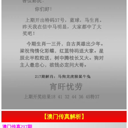
【澳门传真解析】
澳门传真217期