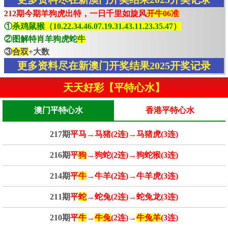
212期今期羊狗虎出特，一日千里如旋风
开牛06准
①
杀鸡鼠猴（10.22.34.46.07.19.31.43.11.23.35.47）
②图解特肖羊狗虎蛇
牛
③
合双
+大数
更多资料尽在新澳门开奖结果2025开奖记录
天天好彩【平特心水】
澳门平特心水
香港平特心水
217期
平马→马猪(2连)→马猪虎(3连)
216期
平
狗
→狗蛇(2连)→狗蛇猴(3连)
214期
平
牛
→牛羊(2连)→牛羊虎(3连)
211期
平
蛇
→蛇兔(2连)→蛇兔龙(3连)
210期
平
牛
→
牛兔
(2连)→
牛兔羊
(3连)