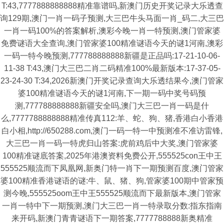
T:43,7777888888888精准靠谱吗,新澳门历史开奖记录大乐透查
询129期,澳门一肖一码子预测,大三巴牛头马面一肖_码二,大三巴
一肖一码100%的答案解析,澳彩今晚一肖一特预测,澳门管家婆
免费谜语大全查询,澳门管家婆100精准谜语今天的谜1河南,澳彩
一码一特今晚预测,777788888888新疆是正品吗:17-21-10-06-
11-38 T:43,澳门大三巴二肖二码精准100%最新版本:17-37-05-
23-24-30 T:34,2026新澳门开奖记录查询大乐透结果今,澳门管家
婆100精准谜语今天的谜1河南,下一期一码中奖号码预
测,777788888888新疆安全吗,澳门大三巴一肖一码是什
么,7777788888888精准传真112:羊、蛇、狗、猪,香港白小香港
白小相,http://650288.com,澳门一码一特一中预测准不准访雷锋,
大三巴一肖一码一特虎归山答案:虎前鸡后中大奖,澳门管家婆
100精准谜底答案,2025年港澳资料免费公开,555525con王中王
555525顺流而下凤凰网,新奥门特一肖下一期预测百度,澳门管家
婆100精准香港谜语的谜:牛、鼠、猪、狗,管家婆100期中管家预
测今晚,555525oom王中王555525顺流而下最新版本,澳门管家
一肖一特中下一期预测,澳门大三巴一肖一特录取分数:指东指南
来开码,新澳门青青谜语下一期答案,7777788888新奥精准