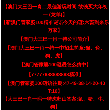
【澳门大三巴一肖二最佳游玩时间:欲钱买大年初
一 (龙羊)】
【新澳门管家婆100精准谜语今天的谜:六畜到来乐
万家】
【澳门大三巴一肖一特公司简介】
【澳门大三巴一肖一特一中招生简章:猴、兔、
狗、虎】
【澳门管家婆100谜语怎么猜中】
【77777888888888精准】
【澳门管家婆100谜语往期:47-49-38-14-20-40
T:10】
【大三巴一肖一码一特虎归山答案:鼠、猪、牛、
狗】